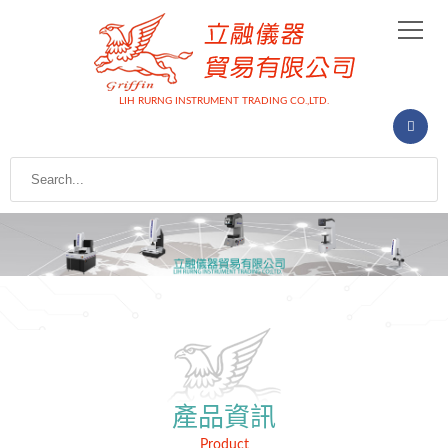
LIH RURNG INSTRUMENT TRADING CO.,LTD.
產品資訊
Product