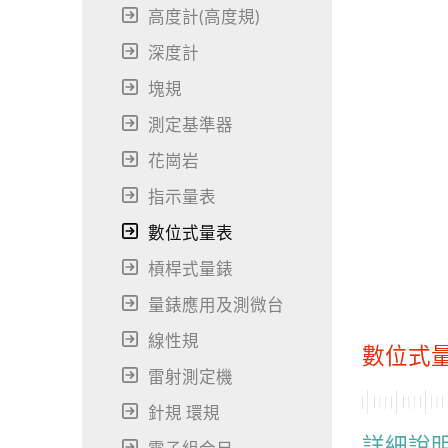
高度計(高度規)
深度計
塊規
測定基準器
花崗岩
指示量表
數位式量表
槓桿式量錶
量錶應用及測微台
線性規
數位式
雷射測定機
針規 環規
詳細說