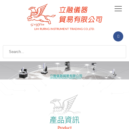
LIH RURNG INSTRUMENT TRADING CO.,LTD.
產品資訊
Product